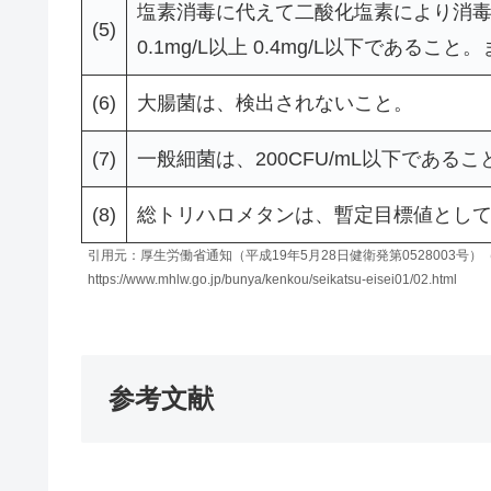
塩素消毒に代えて二酸化塩素により消
(5)
0.1mg/L以上 0.4mg/L以下である
(6)
大腸菌は、検出されないこと。
(7)
一般細菌は、200CFU/mL以下であるこ
(8)
総トリハロメタンは、暫定目標値としてお
引用元：厚生労働省通知（平成19年5月28日健衛発第0528003号
https://www.mhlw.go.jp/bunya/kenkou/seikatsu-eisei01/02.html
参考文献