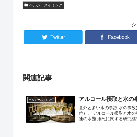
ヘルシースイミング
シ
Twitter
Facebook
関連記事
アルコール摂取と水の
ヘルシースイミング
意外と多い水の事故 水の事故は、意外と多く、予期しない死亡の7%を占めます（世界第3
位）。 アルコール摂取と水の事故の関連については以前から報告されています。 アルコール関
連の水難 溺死に関する研究